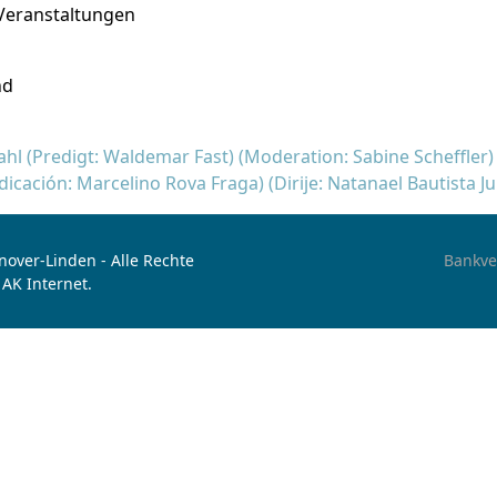
Veranstaltungen
nd
l (Predigt: Waldemar Fast) (Moderation: Sabine Scheffler)
icación: Marcelino Rova Fraga) (Dirije: Natanael Bautista J
over-Linden - Alle Rechte
Bankve
 AK Internet.