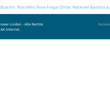
icación: Marcelino Rova Fraga) (Dirije: Natanael Bautista J
over-Linden - Alle Rechte
Bankve
 AK Internet.